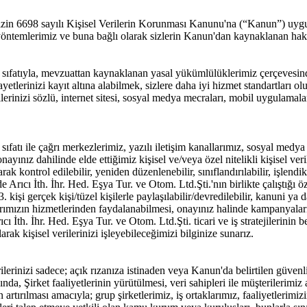
erinizin 6698 sayılı Kişisel Verilerin Korunması Kanunu'na (“Kanun”) uy
yöntemlerimiz ve buna bağlı olarak sizlerin Kanun'dan kaynaklanan hakları
u sıfatıyla, mevzuattan kaynaklanan yasal yükümlülüklerimiz çerçeves
tlerinizi kayıt altına alabilmek, sizlere daha iyi hizmet standartları olu
ilerinizi sözlü, internet sitesi, sosyal medya mecraları, mobil uygulamala
ıfatı ile çağrı merkezlerimiz, yazılı iletişim kanallarımız, sosyal medya 
; onayınız dahilinde elde ettiğimiz kişisel ve/veya özel nitelikli kişisel v
olarak kontrol edilebilir, yeniden düzenlenebilir, sınıflandırılabilir, işlen
nde Arıcı İth. İhr. Hed. Eşya Tur. ve Otom. Ltd.Şti.'nın birlikte çalıştığı
işi gerçek kişi/tüzel kişilerle paylaşılabilir/devredilebilir, kanuni ya da
larımızın hizmetlerinden faydalanabilmesi, onayınız halinde kampanyalarım
rıcı İth. İhr. Hed. Eşya Tur. ve Otom. Ltd.Şti. ticari ve iş stratejilerini
ak kişisel verilerinizi işleyebileceğimizi bilginize sunarız.
ilerinizi sadece; açık rızanıza istinaden veya Kanun'da belirtilen güvenl
da, Şirket faaliyetlerinin yürütülmesi, veri sahipleri ile müşterilerim
in artırılması amacıyla; grup şirketlerimiz, iş ortaklarımız, faaliyetler