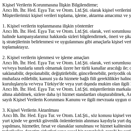
Kişisel Verilerin Korunmasına İlişkin Bilgilendirme;
Arıcı İth. İhr. Hed. Eşya Tur. ve Otom. Ltd.Şti. olarak kişisel veril
Müşterilerimizi kişisel verileri toplama, işleme, aktarma amacımız ve 
1. Kişisel verilerin toplanmasına ilişkin yöntemler
Arıcı İth. İhr. Hed. Eşya Tur. ve Otom. Ltd.Şti. olarak, veri sorumlus
halinde kampanyalarımız hakkında sizleri bilgilendirmek, öneri ve şikaye
iş stratejilerinin belirlenmesi ve uygulanması gibi amaçlarla kişisel ver
toplamaktayız.
2. Kişisel verilerin işlenmesi ve işleme amaçları
Arıcı İth. İhr. Hed. Eşya Tur. ve Otom. Ltd.Şti. olarak, veri sorumlusu s
ve/veya bunlarla sınırlı olmamak üzere her türlü kanallar aracılığı ile
saklanabilir, depolanabilir, değiştirilebilir, güncellenebilir, periyodik 
muhafaza edilebilir, kanuni ya da hizmete bağlı fiili gereklilikler hali
kuruluşlarıyla ve/veya Türkiye'de veya yurt dışında mukim olan ilgili 3. k
Arıcı İth. İhr. Hed. Eşya Tur. ve Otom. Ltd.Şti. müşterilerinin marka
altına alabilmek, sizlere daha iyi hizmet standartları oluşturabilmek, A
sayılı Kişisel Verilerin Korunması Kanunu ve ilgili mevzuata uygun olar
3. Kişisel Verilerin Aktarılması
Arıcı İth. İhr. Hed. Eşya Tur. ve Otom. Ltd.Şti., söz konusu kişisel ver
yurt içinde ve gerekli güvenlik önlemlerinin alınması kaydıyla yurt dışın
yapılması, hizmetler, fırsat ve olanaklar sunulması ve hizmet kalitesin