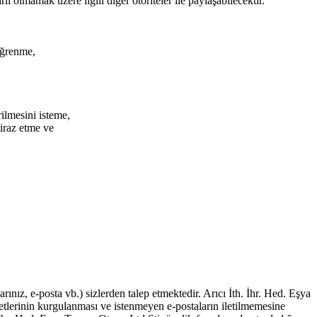
ı olmamak üzere ilgili diğer otoriteler ile paylaşabilecektir.
 öğrenme,
irilmesini isteme,
tiraz etme ve
arınız, e-posta vb.) sizlerden talep etmektedir. Arıcı İth. İhr. Hed. Eşya
etlerinin kurgulanması ve istenmeyen e-postaların iletilmemesine