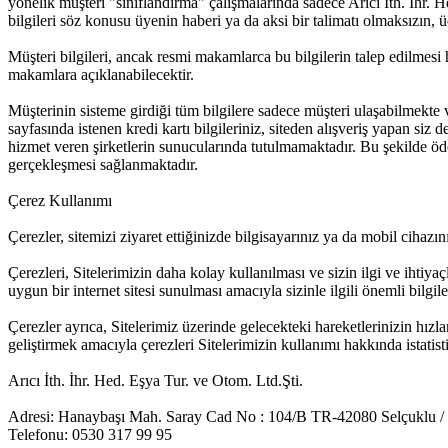
yönelik müşteri "sınıflandırma" çalışmalarında sadece Arıcı İth. İhr. 
bilgileri söz konusu üyenin haberi ya da aksi bir talimatı olmaksızın,
Müşteri bilgileri, ancak resmi makamlarca bu bilgilerin talep edilm
makamlara açıklanabilecektir.
Müşterinin sisteme girdiği tüm bilgilere sadece müşteri ulaşabilmekte 
sayfasında istenen kredi kartı bilgileriniz, siteden alışveriş yapan siz
hizmet veren şirketlerin sunucularında tutulmamaktadır. Bu şekilde öd
gerçekleşmesi sağlanmaktadır.
Çerez Kullanımı
Çerezler, sitemizi ziyaret ettiğinizde bilgisayarınız ya da mobil cihazın
Çerezleri, Sitelerimizin daha kolay kullanılması ve sizin ilgi ve ihtiy
uygun bir internet sitesi sunulması amacıyla sizinle ilgili önemli bilgile
Çerezler ayrıca, Sitelerimiz üzerinde gelecekteki hareketlerinizin hızla
geliştirmek amacıyla çerezleri Sitelerimizin kullanımı hakkında istatisti
Arıcı İth. İhr. Hed. Eşya Tur. ve Otom. Ltd.Şti.
Adresi: Hanaybaşı Mah. Saray Cad No : 104/B TR-42080 Selçuklu
Telefonu: 0530 317 99 95