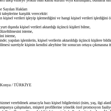
leri talep etmeye yetkili olan kamu kurum veya kuruluşları, bunlarla sınırl
e Sayılan Hakları
 taleplerine karşılık verecektir:
n kişisel verileri işleyip işlemediğini ve hangi kişisel verileri işlediğini
rt dışında kişisel verileri aktardığı üçüncü kişileri bilme,
düzeltilmesini isteme,
ini isteme,
nde; yapılan işlemlerin, kişisel verilerin aktarıldığı üçüncü kişilere bild
dilmesi suretiyle kişinin kendisi aleyhine bir sonucun ortaya çıkmasına i
 / Konya / TÜRKİYE
izmet verebilmek amacıyla bazı kişisel bilgilerinizi (isim, yaş, ilgi alanl
ampanya çalışmaları, müşteri profillerine yönelik özel promosyon faaliy