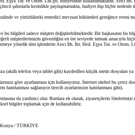
Hed. Eşya Tur. ve Otom. Ltd.Şti. bünyesinde kullanılmaktadır. Arıcı İth.
 üçüncü şahıslarla kesinlikle paylaşmamakta, faaliyet dışı hiçbir nedenl
esi halinde ve yürürlükteki emredici mevzuat hükümleri gereğince resm
ve bu bilgileri sadece müşteri değiştirebilmektedir. Bir başkasının bu b
 değerli müşterilerimizin güvenliğini en üst seviyede tutmak amacıyla hiç
emeye yönelik tüm işlemlerin Arıcı İth. İhr. Hed. Eşya Tur. ve Otom. Lt
ıza (akıllı telefon veya tablet gibi) kaydedilen küçük metin dosyaları ya d
açlarınıza göre ayarlanması için kullanıyoruz. İnternet siteleri bu çerez
rin hatırlanması sağlanıyor (tercih ayarlarınızın hatırlanması gibi).
nmasına da yardımcı olur. Bunlara ek olarak, ziyaretçilerin Sitelerimizi n
ksel bilgiler toplamak için de kullanabiliriz.
 / Konya / TÜRKİYE