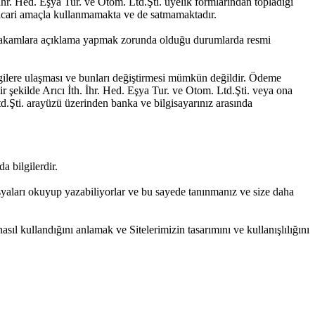
 İhr. Hed. Eşya Tur. ve Otom. Ltd.Şti. üyelik formlarından topladığı
e ticari amaçla kullanmamakta ve de satmamaktadır.
i makamlara açıklama yapmak zorunda olduğu durumlarda resmi
ilgilere ulaşması ve bunları değiştirmesi mümkün değildir. Ödeme
bir şekilde Arıcı İth. İhr. Hed. Eşya Tur. ve Otom. Ltd.Şti. veya ona
d.Şti. arayüzü üzerinden banka ve bilgisayarınız arasında
a bilgilerdir.
 dosyaları okuyup yazabiliyorlar ve bu sayede tanınmanız ve size daha
asıl kullandığını anlamak ve Sitelerimizin tasarımını ve kullanışlılığını