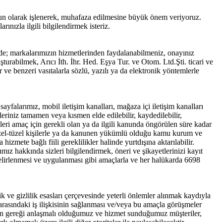
gun olarak işlenerek, muhafaza edilmesine büyük önem veriyoruz.
nızla ilgili bilgilendirmek isteriz.
inde; markalarımızın hizmetlerinden faydalanabilmeniz, onayınız
şturabilmek, Arıcı İth. İhr. Hed. Eşya Tur. ve Otom. Ltd.Şti. ticari ve
r ve benzeri vasıtalarla sözlü, yazılı ya da elektronik yöntemlerle
sayfalarımız, mobil iletişim kanalları, mağaza içi iletişim kanalları
erileriniz tamamen veya kısmen elde edilebilir, kaydedilebilir,
dikleri amaç için gerekli olan ya da ilgili kanunda öngörülen süre kadar
 özel-tüzel kişilerle ya da kanunen yükümlü olduğu kamu kurum ve
 hizmete bağlı fiili gereklilikler halinde yurtdışına aktarılabilir.
ız hakkında sizleri bilgilendirmek, öneri ve şikayetlerinizi kayıt
n belirlenmesi ve uygulanması gibi amaçlarla ve her halükarda 6698
ik ve gizlilik esasları çerçevesinde yeterli önlemler alınmak kaydıyla
iz arasındaki iş ilişkisinin sağlanması ve/veya bu amaçla görüşmeler
imizin gereği anlaşmalı olduğumuz ve hizmet sunduğumuz müşteriler,