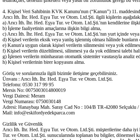
tedarikçiler, denetim şirketleri veya yasal bir zorunluluk gereği bu veri
4. Kişisel Veri Sahibinin KVK Kanunu'nun (“Kanun”) 11. maddesind
Arıcı İth. İhr. Hed. Eşya Tur. ve Otom. Ltd.Şti. ilgili kişilerin aşağıdaki
a) Arıcı İth. İhr. Hed. Eşya Tur. ve Otom. Ltd.Şti.'nın kendilerine ilişki
b) İşleme faaliyetinin amaçlarına ilişkin bilgi alma,
c) Arıcı İth. İhr. Hed. Eşya Tur. ve Otom. Ltd.Şti.'nın yurt içinde veya yu
d) Kişisel verilerin eksik veya yanlış işlenmiş olması hâlinde bunların 
e) Kanun'a uygun olarak kişisel verilerin silinmesini veya yok edilmes
f) Kişisel verilerin düzeltilmesi, silinmesi ya da yok edilmesi talebi hali
g) İşlenen verilerin münhasıran otomatik sistemler vasıtasıyla analiz e
h) Kişisel verilerinin birer kopyasını alma.
Görüş ve sorularınızla ilgili bizimle iletişime geçebilirsiniz.
Ünvanı : Arıcı İth. İhr. Hed. Eşya Tur. ve Otom. Ltd.Şti.
Telefonu: 0530 317 99 95
Mersis No: 0075003014800019
Vergi Dairesi: Meram
Vergi Numarası: 0750030148
Adresi: Hanaybaşı Mah. Saray Cad No : 104/B TR-42080 Selçuklu
Mail:
info@eskifordyedekparca.com
Gizlilik ve Güvenlik
Arıcı İth. İhr. Hed. Eşya Tur. ve Otom. Ltd.Şti. müşterilerine daha iyi h
Tur. ve Otom. Ltd.Şti. sunucularında toplanan bu bilgiler, dönemsel k