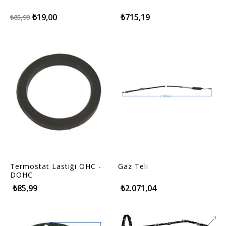
₺19,00
₺715,19
₺85,99
Termostat Lastiği OHC -
Gaz Teli
DOHC
₺85,99
₺2.071,04