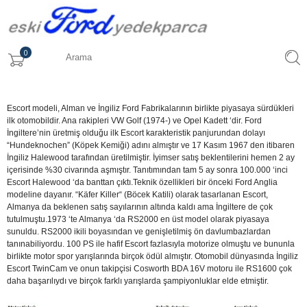
0
Escort modeli, Alman ve İngiliz Ford Fabrikalarının birlikte piyasaya sürdükleri
ilk otomobildir. Ana rakipleri VW Golf (1974-) ve Opel Kadett ‘dir. Ford
İngiltere’nin üretmiş olduğu ilk Escort karakteristik panjurundan dolayı
“Hundeknochen” (Köpek Kemiği) adını almıştır ve 17 Kasım 1967 den itibaren
İngiliz Halewood tarafından üretilmiştir. İyimser satış beklentilerini hemen 2 ay
içerisinde %30 civarında aşmıştır. Tanıtımından tam 5 ay sonra 100.000 ‘inci
Escort Halewood ‘da banttan çıktı.Teknik özellikleri bir önceki Ford Anglia
modeline dayanır. “Käfer Killer“ (Böcek Katili) olarak tasarlanan Escort,
Almanya da beklenen satış sayılarının altında kaldı ama İngiltere de çok
tutulmuştu.1973 ‘te Almanya ‘da RS2000 en üst model olarak piyasaya
sunuldu. RS2000 ikili boyasından ve genişletilmiş ön davlumbazlardan
tanınabiliyordu. 100 PS ile hafif Escort fazlasıyla motorize olmuştu ve bununla
birlikte motor spor yarışlarında birçok ödül almıştır. Otomobil dünyasında İngiliz
Escort TwinCam ve onun takipçisi Cosworth BDA 16V motoru ile RS1600 çok
daha başarılıydı ve birçok farklı yarışlarda şampiyonluklar elde etmiştir.