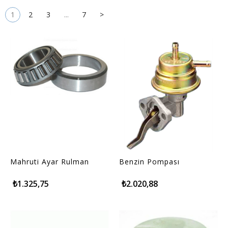
1
2
3
...
7
>
Mahruti Ayar Rulman
Benzin Pompası
₺1.325,75
₺2.020,88