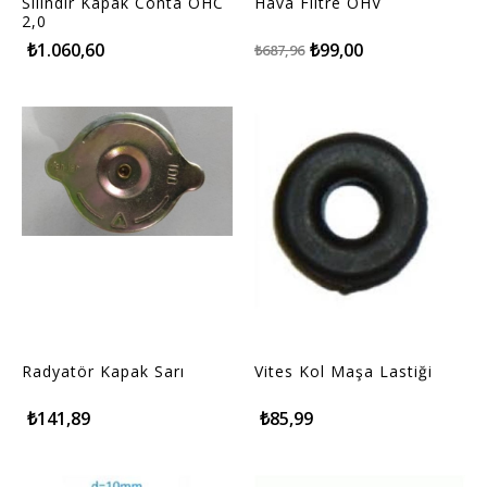
Silindir Kapak Conta OHC
Hava Filtre OHV
2,0
₺1.060,60
₺99,00
₺687,96
Radyatör Kapak Sarı
Vites Kol Maşa Lastiği
₺141,89
₺85,99