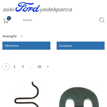
0
Anasayfa
>
Filtreleme
Sıralama
1
2
3
...
20
>