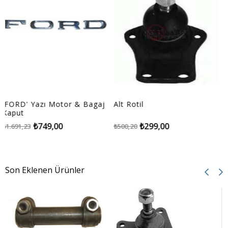
RD' Yazı Motor & Bagaj
Alt Rotil
Arka
ut
₺749,00
₺299,00
91,23
₺500,20
₺1.03
Son Eklenen Ürünler