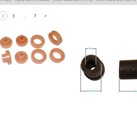
2
3
...
7
>