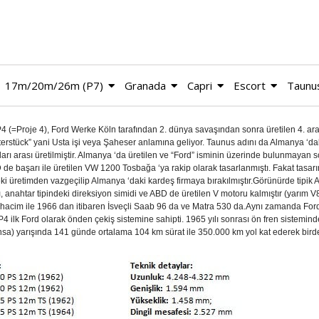
17m/20m/26m (P7)
Granada
Capri
Escort
Taunu
 (=Proje 4), Ford Werke Köln tarafından 2. dünya savaşından sonra üretilen 4. araç
terstück” yani Usta işi veya Şaheser anlamına geliyor. Taunus adını da Almanya ‘dak
arı arası üretilmiştir. Almanya ‘da üretilen ve “Ford” isminin üzerinde bulunmayan son
e başarı ile üretilen VW 1200 Tosbağa ‘ya rakip olarak tasarlanmıştı. Fakat tasar
ki üretimden vazgeçilip Almanya ‘daki kardeş firmaya bırakılmıştır.Görünürde tipik 
, anahtar tipindeki direksiyon simidi ve ABD de üretilen V motoru kalmıştır (yarım V8
 hacim ile 1966 dan itibaren İsveçli Saab 96 da ve Matra 530 da.
Aynı zamanda Ford 
. P4 ilk Ford olarak önden çekiş sistemine sahipti. 1965 yılı sonrası ön fren sistemin
sa) yarışında 141 günde ortalama 104 km sürat ile 350.000 km yol kat ederek birden 