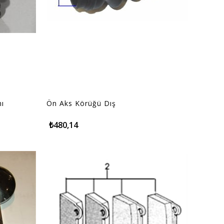
mı
Ön Aks Körüğü Dış
₺480,14