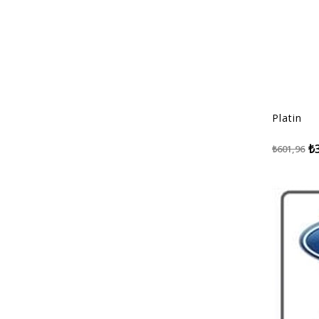
Platin
₺
₺601,96