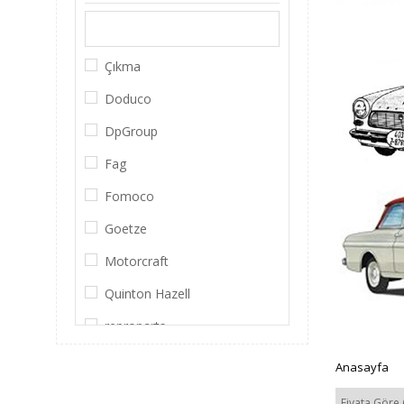
Çıkma
Doduco
DpGroup
Fag
Fomoco
Goetze
Motorcraft
Quinton Hazell
reproparts
reproutlet
Anasayfa
Tımken
Fiyata Göre 