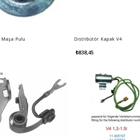
l Maşa Pulu
Distribütör Kapak V4
₺838,45
im
im