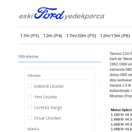
17m (P3)
12m (P4)
17m/20m (P5)
12m/15m (P6)
Taunus 12m P4
Filtreleme
harfi de “Meis
1962-1966 yıll
zamanda ABD d
Filtreler
dolayı ABD de
stop lambaları
İndirimli Ürünler
mesela 1,5 ltr
kullanılmıştır
Yeni Ürünler
Miramas (Fran
Ücretsiz Kargo
Fırsat Ürünleri
Marka