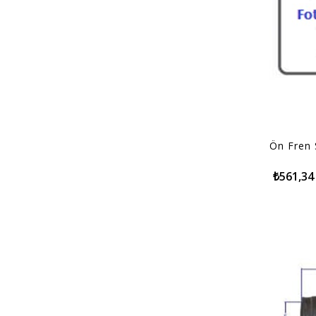
Ön Fren S
₺561,34