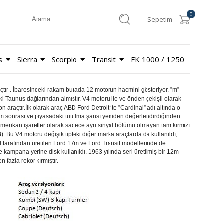
0
Sepetim
s
Sierra
Scorpio
Transit
FK 1000 / 1250
tır . İbaresindeki rakam burada 12 motorun hacmini gösteriyor. ”m”
i Taunus dağlarından almıştır. V4 motoru ile ve önden çekişli olarak
 araçtır.İlk olarak araç ABD Ford Detroit ‘te ”Cardinal” adı altında o
ım sonrası ve piyasadaki tutulma şansı yeniden değerlendirdiğinden
Amerikan işaretler olarak sadece ayrı sinyal bölümü olmayan tam kırmızı
). Bu V4 motoru değişik tipteki diğer marka araçlarda da kullanıldı,
tarafından üretilen Ford 17m ve Ford Transit modellerinde de
de kampana yerine disk kullanıldı. 1963 yılında seri üretilmiş bir 12m
fazla rekor kırmıştır.