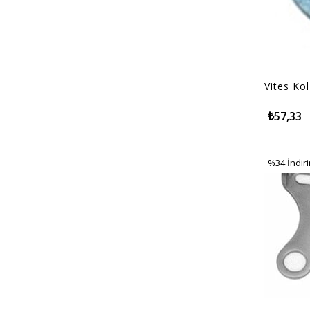
Vites Ko
₺57,33
%34
İndir
%34İndir