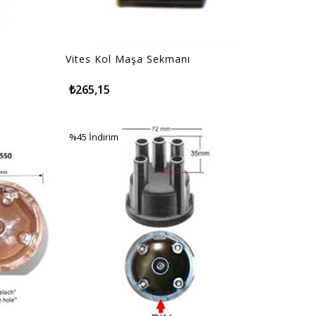
Vites Kol Maşa Sekmanı
₺265,15
%45
İndirim
%45İndirim