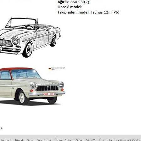
>
(Artan)
Fiyata Göre (Azalan)
Ürün Adına Göre (A>Z)
Ürün Adına Göre (Z<A)