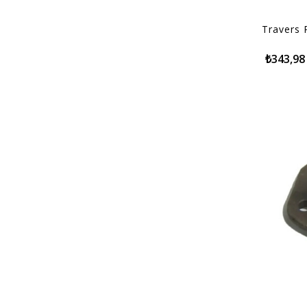
Travers 
₺343,98