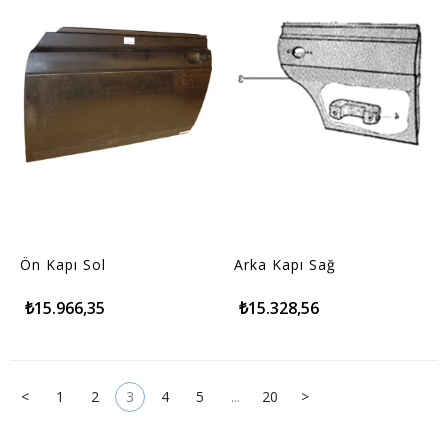
Ön Kapı Sol
Arka Kapı Sağ
₺15.966,35
₺15.328,56
<
1
2
3
4
5
...
20
>