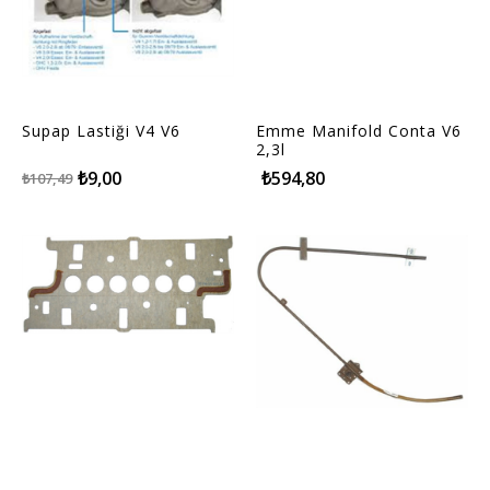
Supap Lastiği V4 V6
Emme Manifold Conta V6
2,3l
₺9,00
₺594,80
₺107,49