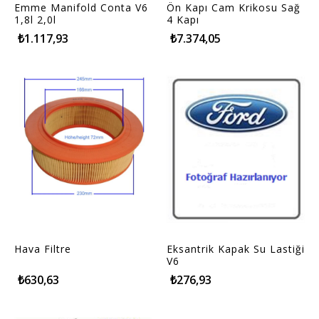
Emme Manifold Conta V6
Ön Kapı Cam Krikosu Sağ
1,8l 2,0l
4 Kapı
₺1.117,93
₺7.374,05
Hava Filtre
Eksantrik Kapak Su Lastiği
V6
₺630,63
₺276,93