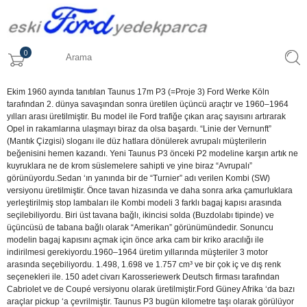
0
Ekim 1960 ayında tanıtılan Taunus 17m P3 (=Proje 3) Ford Werke Köln
tarafından 2. dünya savaşından sonra üretilen üçüncü araçtır ve 1960–1964
yılları arası üretilmiştir. Bu model ile Ford trafiğe çıkan araç sayısını artırarak
Opel in rakamlarına ulaşmayı biraz da olsa başardı. “Linie der Vernunft”
(Mantık Çizgisi) sloganı ile düz hatlara dönülerek avrupalı müşterilerin
beğenisini hemen kazandı. Yeni Taunus P3 önceki P2 modeline karşın artık ne
kuyruklara ne de krom süslemelere sahipti ve yine biraz “Avrupalı”
görünüyordu.Sedan ‘ın yanında bir de “Turnier” adı verilen Kombi (SW)
versiyonu üretilmiştir. Önce tavan hizasında ve daha sonra arka çamurluklara
yerleştirilmiş stop lambaları ile Kombi modeli 3 farklı bagaj kapısı arasında
seçilebiliyordu. Biri üst tavana bağlı, ikincisi solda (Buzdolabı tipinde) ve
üçüncüsü de tabana bağlı olarak “Amerikan” görünümündedir. Sonuncu
modelin bagaj kapısını açmak için önce arka cam bir kriko aracılığı ile
indirilmesi gerekiyordu.1960–1964 üretim yıllarında müşteriler 3 motor
arasında seçebiliyordu. 1.498, 1.698 ve 1.757 cm³ ve bir çok iç ve dış renk
seçenekleri ile. 150 adet civarı Karosseriewerk Deutsch firması tarafından
Cabriolet ve de Coupé versiyonu olarak üretilmiştir.
Ford Güney Afrika ‘da bazı
araçlar pickup ‘a çevrilmiştir. Taunus P3 bugün kilometre taşı olarak görülüyor