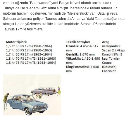
ve halk ağzında “Badewanne” yani Banyo Küveti olarak anılmaktadır.
Türkiye’de ise “Badem Göz” adını almıştır. İbaresindeki rakam burada 17
motorun hacmini gösteriyor. ”m” harfi de “Meisterstück” yani Usta işi veya
Şaheser anlamına geliyor. Taunus adını da Almanya ‘daki Taunus dağlarından
almıştır.Halen yüzlercesi trafikte kullanılmaktadır. Sırasını P5 serisindeki
Taunus 17m ‘e teslim etti.