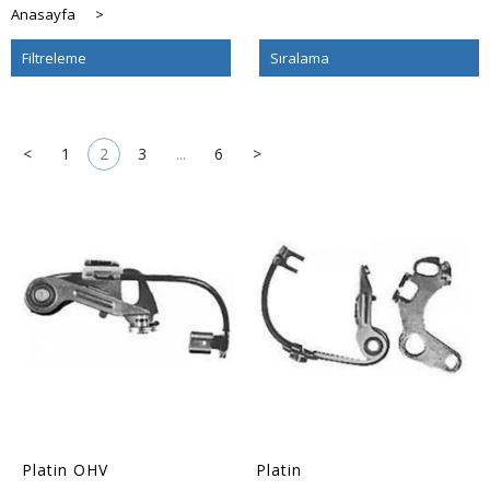
Anasayfa
>
Filtreleme
Sıralama
<
1
2
3
...
6
>
Platin OHV
Platin