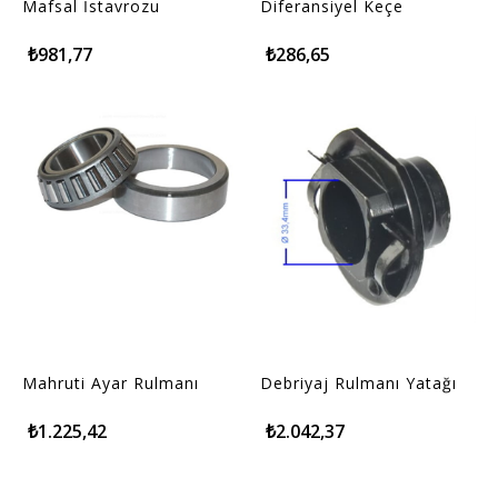
Mafsal İstavrozu
Diferansiyel Keçe
₺981,77
₺286,65
Mahruti Ayar Rulmanı
Debriyaj Rulmanı Yatağı
₺1.225,42
₺2.042,37