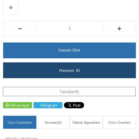
Favorilere
İstek
Karşılaştır
Stok
Fiyat
Ekle
Listeme
Düşünce
Ekle
Haber
Ver
Tavsiye Et
WhatsApp
Telegram
Ürün Özellikleri
Yorumlar
(0)
Ödeme Seçenekleri
Ürün Önerileri