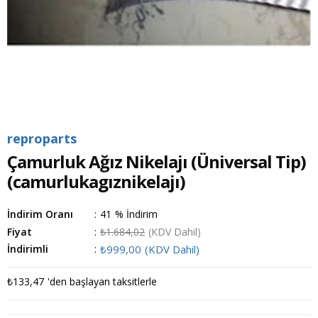
reproparts
Çamurluk Ağız Nikelajı (Üniversal Tip)
(camurlukagıznikelajı)
İndirim Oranı
:
41
%
İndirim
Fiyat
:
₺1.684,02
(KDV Dahil)
İndirimli
:
₺999,00
(KDV Dahil)
₺133,47
'den başlayan taksitlerle