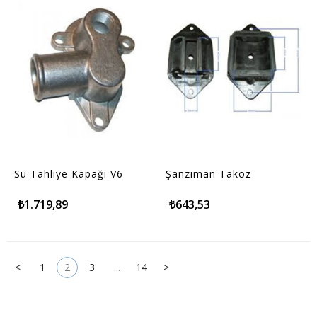
Su Tahliye Kapağı V6
Şanzıman Takoz
₺1.719,89
₺643,53
<
1
2
3
...
14
>