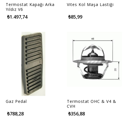
Termostat Kapağı Arka
Vites Kol Maşa Lastiği
Yıldız V6
₺1.497,74
₺85,99
Gaz Pedal
Termostat OHC & V4 &
CVH
₺788,28
₺356,88