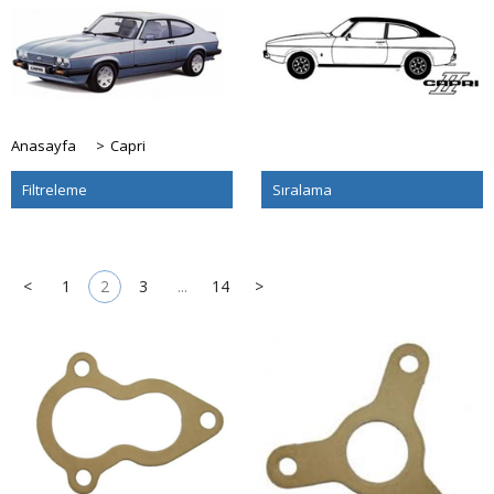
Anasayfa
>
Capri
Filtreleme
Sıralama
<
1
2
3
...
14
>