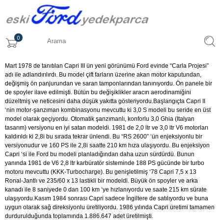
0
Mart 1978 de tanıtılan Capri III ün yeni görünümü Ford evinde “Carla Projesi”
adı ile adlandırılırdı. Bu model çift farların üzerine akan motor kaputundan,
değişmiş ön panjurundan ve saran tamponlarından tanınıyordu. Ön panele bir
de spoyler ilave edilmişti. Bütün bu değişiklikler aracın aerodinamiğini
düzeltmiş ve neticesini daha düşük yakıtta gösteriyordu.Başlangıçta Capri II
‘nin motor-şanzıman kombinasyonu mevcuttu ki 3,0 S modeli bu seride en üst
model olarak geçiyordu. Otomatik şanzımanlı, konforlu 3,0 Ghia (Italyan
tasarım) versiyonu en iyi satan modeldi. 1981 de 2,0 ltr ve 3,0 ltr V6 motorları
kaldırıldı ki 2,8i bu sırada tekrar ünlendi. Bu “RS 2600” ‘ün enjeksiyonlu bir
versiyonudur ve 160 PS ile 2,8i saatte 210 km hıza ulaşıyordu. Bu enjeksiyon
Capri ‘si ile Ford bu modeli planladığından daha uzun sürdürdü. Bunun
yanında 1981 de V6 2,8 ltr karbüratör sisteminde 188 PS gücünde bir turbo
motoru mevcuttu (KKK-Turbocharge). Bu genişletilmiş ‘78 Capri 7,5 x 13
Ronal-Jantlı ve 235/60 x 13 lastikli bir modeldi. Büyük ön spoyler ve arka
kanadı ile 8 saniyede 0 dan 100 km ‘ye hızlanıyordu ve saate 215 km sürate
ulaşıyordu.Kasım 1984 sonrası Capri sadece İngiltere de satılıyordu ve buna
uygun olarak sağ direksiyonlu üretiliyordu. 1986 yılında Capri üretimi tamamen
durdurulduğunda toplamında 1.886.647 adet üretilmişti.