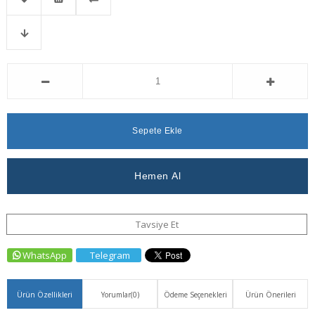
Favorilere
İstek
Karşılaştır
Fiyat
Ekle
Listeme
Düşünce
Ekle
Haber
Ver
Tavsiye Et
WhatsApp
Telegram
Ürün Özellikleri
Yorumlar
(0)
Ödeme Seçenekleri
Ürün Önerileri