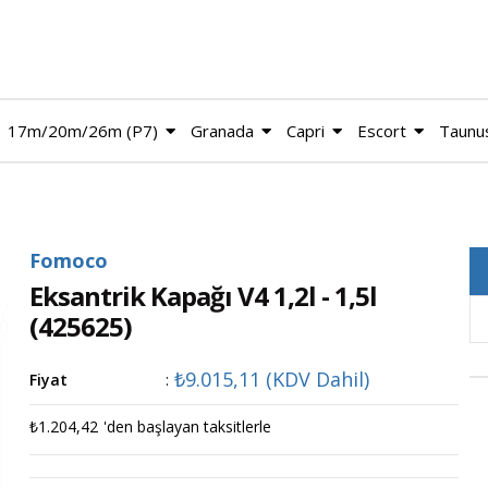
17m/20m/26m (P7)
Granada
Capri
Escort
Taunu
Fomoco
Eksantrik Kapağı V4 1,2l - 1,5l
(425625)
₺9.015,11
(KDV Dahil)
Fiyat
:
₺1.204,42
'den başlayan taksitlerle