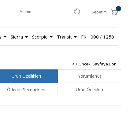
0
Sepetim
s
Sierra
Scorpio
Transit
FK 1000 / 1250
< < Önceki Sayfaya Dön
Ürün Özellikleri
Yorumlar
(0)
Ödeme Seçenekleri
Ürün Önerileri