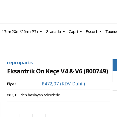
17m/20m/26m (P7)
Granada
Capri
Escort
Taunu
reproparts
Eksantrik Ön Keçe V4 & V6
(800749)
₺472,97
(KDV Dahil)
Fiyat
:
₺63,19
'den başlayan taksitlerle