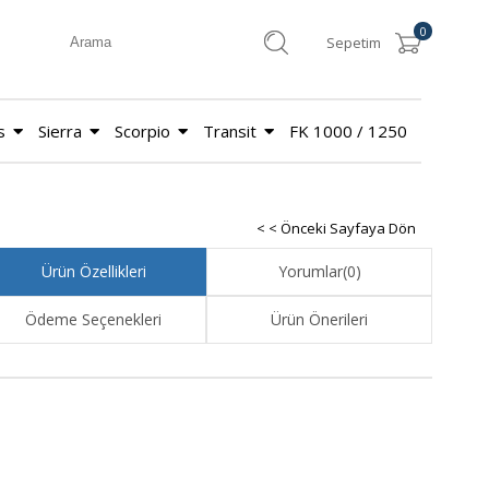
0
Sepetim
s
Sierra
Scorpio
Transit
FK 1000 / 1250
< < Önceki Sayfaya Dön
Ürün Özellikleri
Yorumlar
(0)
Ödeme Seçenekleri
Ürün Önerileri