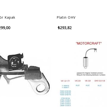
tör Kapak
Platin OHV
299,00
₺293,82