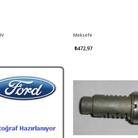
HV
Meksefe
₺472,97