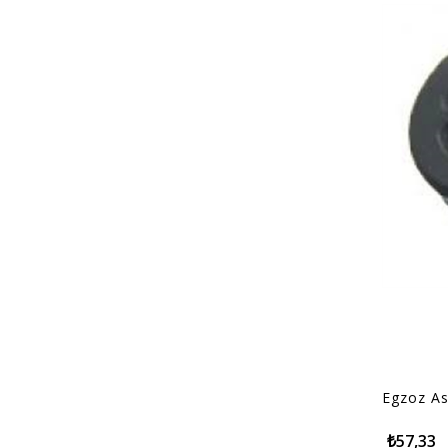
Mapa
Motorcraft
Quinton Hazell
reproparts
Egzoz As
₺57,33