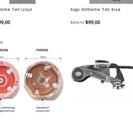
tleme Teli Uzun
Kapı Kilitleme Teli Kısa
99,00
₺99,00
₺234,12
im
im