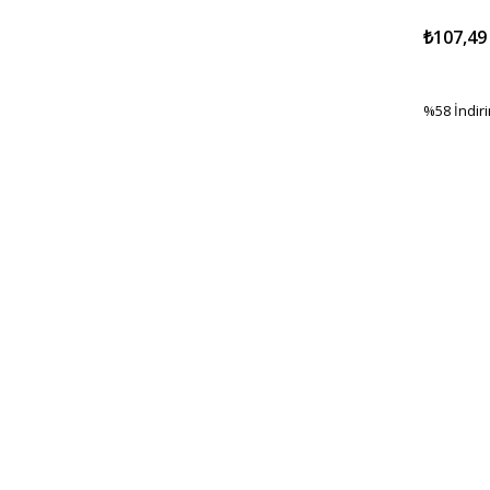
₺107,49
%58
İndir
%58İndir