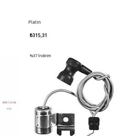
Platin
₺315,31
%37
İndirim
%37İndirim