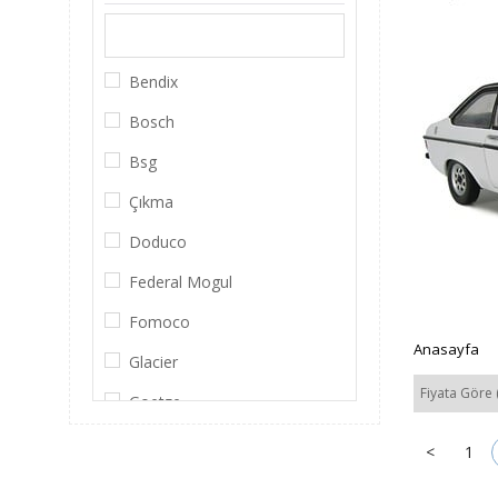
Bendix
Bosch
Bsg
Çıkma
Doduco
Federal Mogul
Fomoco
Anasayfa
Glacier
Fiyata Göre 
Goetze
İntermotor
<
1
Lucas