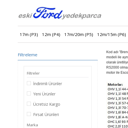
17m (P3)
12m (P4)
17m/20m (P5)
12m/15m (P6)
Kod adı ”Brend
Filtreleme
modeli ile ayn
olarak üretili
RS2000 olması
Filtreler
motor ile Esco
İndirimli Ürünler
Yeni Ürünler
Ücretsiz Kargo
Fırsat Ürünleri
Marka