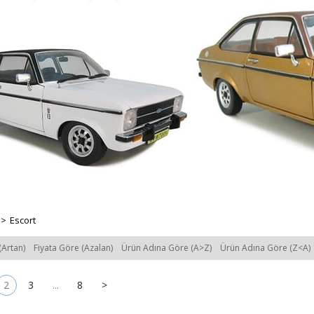
>
Escort
(Artan)
Fiyata Göre (Azalan)
Ürün Adına Göre (A>Z)
Ürün Adına Göre (Z<A)
2
3
...
8
>