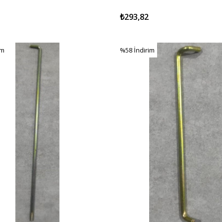
₺293,82
im
%58
İndirim
im
%58İndirim