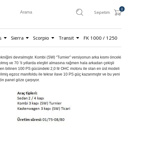
0
Sepetim
s
Sierra
Scorpio
Transit
FK 1000 / 1250
tekniğini devralmıştır. Kombi (SW) “Turnier” versiyonun arka kısmı önceki
mış ve 70 ‘li yıllarda eleştiri almasına rağmen hala arkadan çekişli
68 den bilinen 100 PS gücündeki 2,0 ltr OHC motoru ile olan en üst modeli
miş egzoz manifoldu ile tekrar ilave 10 PS güç kazanmıştır ve bu yeni
 ön panel göze çarpıyor.