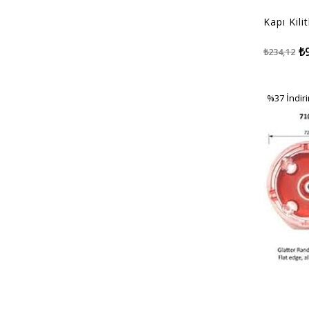
Kapı Kili
₺
₺234,12
%37
İndir
%37İndir