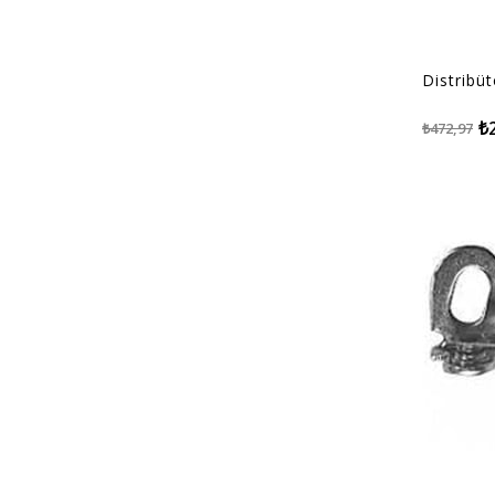
Distribü
₺
₺472,97