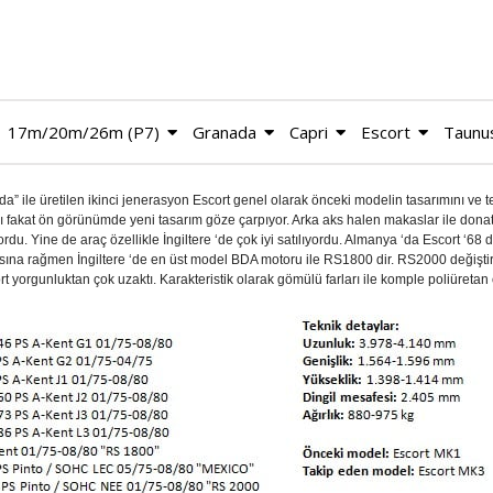
17m/20m/26m (P7)
Granada
Capri
Escort
Taunu
a” ile üretilen ikinci jenerasyon Escort genel olarak önceki modelin tasarımını ve 
ı fakat ön görünümde yeni tasarım göze çarpıyor. Arka aks halen makaslar ile donatıl
yordu. Yine de araç özellikle İngiltere ‘de çok iyi satılıyordu. Almanya ‘da Escort ‘
na rağmen İngiltere ‘de en üst model BDA motoru ile RS1800 dir. RS2000 değiştiril
rt yorgunluktan çok uzaktı. Karakteristik olarak gömülü farları ile komple poliüretan