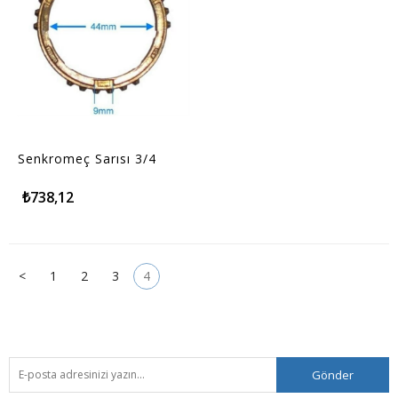
Senkromeç Sarısı 3/4
₺738,12
<
1
2
3
4
Gönder