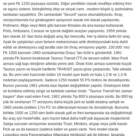
ve yeni FK 1250 piyasaya sürüldü. Diğer yenilikler olarak modifiye edilmiş fren
ve egzoz sistemi, birleştirilmiş stop ve sinyal camı , modern köşeli iç aydınlatma
lambaları sayabiliriz. Ön camlardaki “Securit” yazısı okunabiliyordu. Ihraç
versiyonlarında hız göstergeleri opsiyonel olarak mil olarak yapılıyordu.
Pollmann, Migo veya Metz gibi karoser firmaları da ana kasayı kullanarak
Polis, Ambulans, Cenaze ve içecek dağıtım araçları yapıyordu. 1959 yılında
tam olarak 16 ‘dan fazla değişik araç tipi mevcuttu. Her iş dalına farklı bir araç.
Ayak ile çalıştırılan uzun farların mekanizması artık direksiyondaki kola dahil
edildi ve direksiyonu sağ tarafta olan bir ihraç versiyonu yapıldı. 100.000 ‘inci
FK 1000 karoseri 1960 sonbaharında Drauz ‘tan Köln’e gönderildi. 1961
yılında FK ibaresi bırakılarak Taunus Transit (TT) ile devam edildi. Mavi Ford
arması sağ kapı direğinin altında yerini aldı. Önde Köln arması üzerinde küçük
Taunus yazısı ve büyük harflerle TRANSIT yazısı göze çarpıyordu. Tabi arkada
da. Bu yeni isim haricinde bütün 16 model aynı kaldı ve hala 1,2 ltr ve 1,5 ltr
motorları paylaşıyorlardı. Sadece 1250 modeli 55 PS motoru ile donatılıyordu.
Bunun yanında 1961 yılında bazı faydalı değişiklikler yapıldı. Direksiyon kilidi
ve kombine edilmiş sürgü ve kelebek camları önde. “Taunus Transit her zaman
başarır” diye vaat eden Ford, 1962 yılında Tip 800’ü piyasaya sürdü. Bu 800 kg
yük ile sınırlanan TT versiyonu daha küçük jant ve lastik ebatına sahipti ve
1960 yılında üretilen 17m P3 ‘ün diferansiyel kovanı ile donatılmıştı. Bununla
birlikte 1000 ve 1250 den farklı olarak şaft ve fren kampanalar da değiştirilmişti.
Bu araç için hedef kitle, aynı hacim fakat daha hafif yük taşıyacak müşterilerdi.
Satışa sunulan versiyonlar arasında Ticari, Minibüs, ahşap veya çelik kasalı
Pick up ya da kasasız (sadece kabin ve şase) vardı. Yeni model olarak
Luxusbus veya Panoramabus (Manzara minibüsü) adı ile bilinen, tavanda