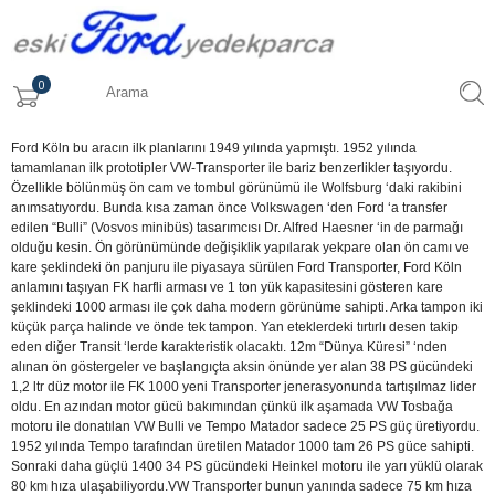
0
Ford Köln bu aracın ilk planlarını 1949 yılında yapmıştı. 1952 yılında
tamamlanan ilk prototipler VW-Transporter ile bariz benzerlikler taşıyordu.
Özellikle bölünmüş ön cam ve tombul görünümü ile Wolfsburg ‘daki rakibini
anımsatıyordu. Bunda kısa zaman önce Volkswagen ‘den Ford ‘a transfer
edilen “Bulli” (Vosvos minibüs) tasarımcısı Dr. Alfred Haesner ‘in de parmağı
olduğu kesin. Ön görünümünde değişiklik yapılarak yekpare olan ön camı ve
kare şeklindeki ön panjuru ile piyasaya sürülen Ford Transporter, Ford Köln
anlamını taşıyan FK harfli arması ve 1 ton yük kapasitesini gösteren kare
şeklindeki 1000 arması ile çok daha modern görünüme sahipti. Arka tampon iki
küçük parça halinde ve önde tek tampon. Yan eteklerdeki tırtırlı desen takip
eden diğer Transit ‘lerde karakteristik olacaktı. 12m “Dünya Küresi” ‘nden
alınan ön göstergeler ve başlangıçta aksin önünde yer alan 38 PS gücündeki
1,2 ltr düz motor ile FK 1000 yeni Transporter jenerasyonunda tartışılmaz lider
oldu. En azından motor gücü bakımından çünkü ilk aşamada VW Tosbağa
motoru ile donatılan VW Bulli ve Tempo Matador sadece 25 PS güç üretiyordu.
1952 yılında Tempo tarafından üretilen Matador 1000 tam 26 PS güce sahipti.
Sonraki daha güçlü 1400 34 PS gücündeki Heinkel motoru ile yarı yüklü olarak
80 km hıza ulaşabiliyordu.VW Transporter bunun yanında sadece 75 km hıza