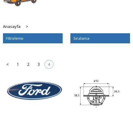
Anasayfa
>
Filtreleme
Sıralama
<
1
2
3
4