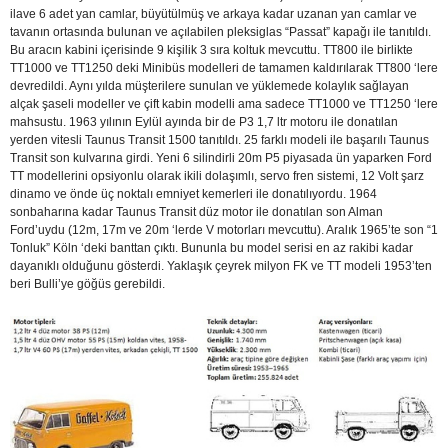
ilave 6 adet yan camlar, büyütülmüş ve arkaya kadar uzanan yan camlar ve
tavanın ortasında bulunan ve açılabilen pleksiglas “Passat” kapağı ile tanıtıldı.
Bu aracın kabini içerisinde 9 kişilik 3 sıra koltuk mevcuttu. TT800 ile birlikte
TT1000 ve TT1250 deki Minibüs modelleri de tamamen kaldırılarak TT800 ‘lere
devredildi. Aynı yılda müşterilere sunulan ve yüklemede kolaylık sağlayan
alçak şaseli modeller ve çift kabin modelli ama sadece TT1000 ve TT1250 ‘lere
mahsustu. 1963 yılının Eylül ayında bir de P3 1,7 ltr motoru ile donatılan
yerden vitesli Taunus Transit 1500 tanıtıldı. 25 farklı modeli ile başarılı Taunus
Transit son kulvarına girdi. Yeni 6 silindirli 20m P5 piyasada ün yaparken Ford
TT modellerini opsiyonlu olarak ikili dolaşımlı, servo fren sistemi, 12 Volt şarz
dinamo ve önde üç noktalı emniyet kemerleri ile donatılıyordu. 1964
sonbaharına kadar Taunus Transit düz motor ile donatılan son Alman
Ford’uydu (12m, 17m ve 20m ‘lerde V motorları mevcuttu). Aralık 1965’te son “1
Tonluk” Köln ‘deki banttan çıktı. Bununla bu model serisi en az rakibi kadar
dayanıklı olduğunu gösterdi. Yaklaşık çeyrek milyon FK ve TT modeli 1953’ten
beri Bulli’ye göğüs gerebildi.