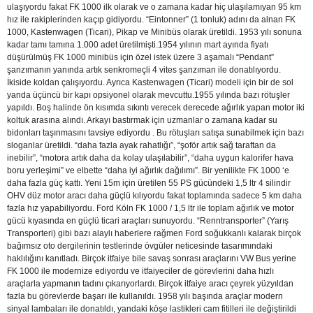
ulaşıyordu fakat FK 1000 ilk olarak ve o zamana kadar hiç ulaşılamıyan 95 km
hız ile rakiplerinden kaçıp gidiyordu. “Eintonner” (1 tonluk) adını da alnan FK
1000, Kastenwagen (Ticari), Pikap ve Minibüs olarak üretildi. 1953 yılı sonuna
kadar tamı tamına 1.000 adet üretilmişti.1954 yılının mart ayında fiyatı
düşürülmüş FK 1000 minibüs için özel istek üzere 3 aşamalı “Pendant”
şanzımanın yanında artık senkromeçli 4 vites şanzıman ile donatılıyordu.
İkiside koldan çalışıyordu. Ayrıca Kastenwagen (Ticari) modeli için bir de sol
yanda üçüncü bir kapı opsiyonel olarak mevcuttu.
1955 yılında bazı rötuşler
yapıldı. Boş halinde ön kısımda sıkıntı verecek derecede ağırlık yapan motor iki
koltuk arasına alındı. Arkayı bastırmak için uzmanlar o zamana kadar su
bidonları taşınmasını tavsiye ediyordu . Bu rötuşları satışa sunabilmek için bazı
sloganlar üretildi. “daha fazla ayak rahatlığı”, “şoför artık sağ taraftan da
inebilir”, “motora artık daha da kolay ulaşılabilir”, “daha uygun kalorifer hava
boru yerleşimi” ve elbette “daha iyi ağırlık dağılımı”. Bir yenilikte FK 1000 ‘e
daha fazla güç kattı. Yeni 15m için üretilen 55 PS gücündeki 1,5 ltr 4 silindir
OHV düz motor aracı daha güçlü kılıyordu fakat toplamında sadece 5 km daha
fazla hız yapabiliyordu. Ford Köln FK 1000 / 1,5 ltr ile toplam ağırlık ve motor
gücü kıyasında en güçlü ticari araçları sunuyordu. “Renntransporter” (Yarış
Transporteri) gibi bazı alaylı haberlere rağmen Ford soğukkanlı kalarak birçok
bağımsız oto dergilerinin testlerinde övgüler neticesinde tasarımındaki
haklılığını kanıtladı. Birçok itfaiye bile savaş sonrası araçlarını VW Bus yerine
FK 1000 ile modernize ediyordu ve itfaiyeciler de görevlerini daha hızlı
araçlarla yapmanın tadını çıkarıyorlardı. Birçok itfaiye aracı çeyrek yüzyıldan
fazla bu görevlerde başarı ile kullanıldı. 1958 yılı başında araçlar modern
sinyal lambaları ile donatıldı, yandaki köşe lastikleri cam fitilleri ile değiştirildi