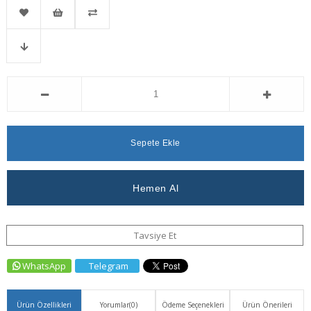
Kritik
Favorilere
İstek
Karşılaştır
Stok
Fiyat
Ekle
Listeme
Düşünce
Ekle
Haber
Ver
Tavsiye Et
WhatsApp
Telegram
Ürün Özellikleri
Yorumlar
(0)
Ödeme Seçenekleri
Ürün Önerileri