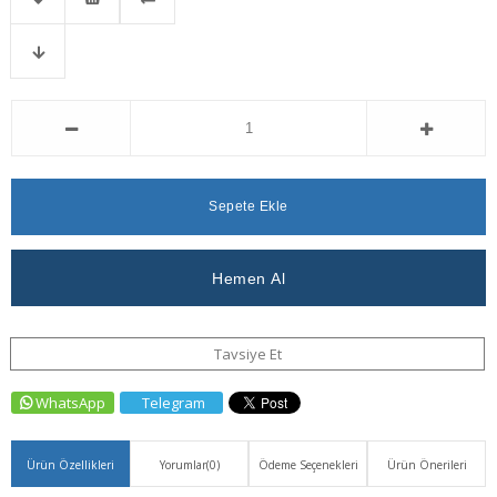
Favorilere
İstek
Karşılaştır
Fiyat
Ekle
Listeme
Düşünce
Ekle
Haber
Ver
Tavsiye Et
WhatsApp
Telegram
Ürün Özellikleri
Yorumlar
(0)
Ödeme Seçenekleri
Ürün Önerileri