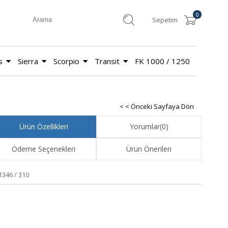
0
Sepetim
s
Sierra
Scorpio
Transit
FK 1000 / 1250
< < Önceki Sayfaya Dön
Ürün Özellikleri
Yorumlar
(0)
Ödeme Seçenekleri
Ürün Önerileri
1346 / 310