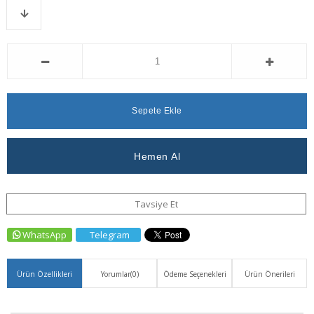
Favorilere
İstek
Karşılaştır
Fiyat
Ekle
Listeme
Düşünce
Ekle
Haber
Ver
Tavsiye Et
WhatsApp
Telegram
Ürün Özellikleri
Yorumlar
(0)
Ödeme Seçenekleri
Ürün Önerileri