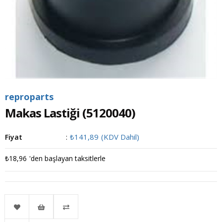
reproparts
Makas Lastiği
(5120040)
₺141,89
(KDV Dahil)
Fiyat
:
₺18,96
'den başlayan taksitlerle