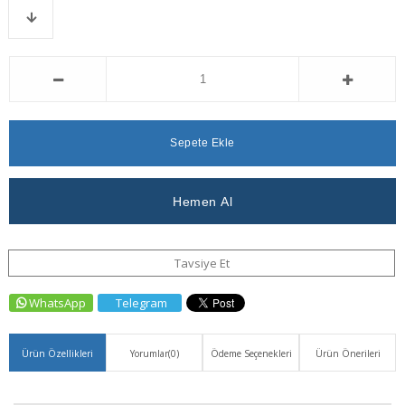
Favorilere
İstek
Karşılaştır
Fiyat
Ekle
Listeme
Düşünce
Ekle
Haber
Ver
Tavsiye Et
WhatsApp
Telegram
Ürün Özellikleri
Yorumlar
(0)
Ödeme Seçenekleri
Ürün Önerileri