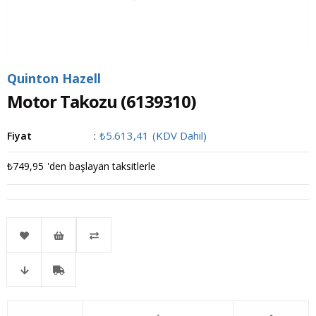
Quinton Hazell
Motor Takozu
(6139310)
₺5.613,41
(KDV Dahil)
Fiyat
:
₺749,95
'den başlayan taksitlerle
Favorilere
İstek
Karşılaştır
Fiyat
Kargo
Ekle
Listeme