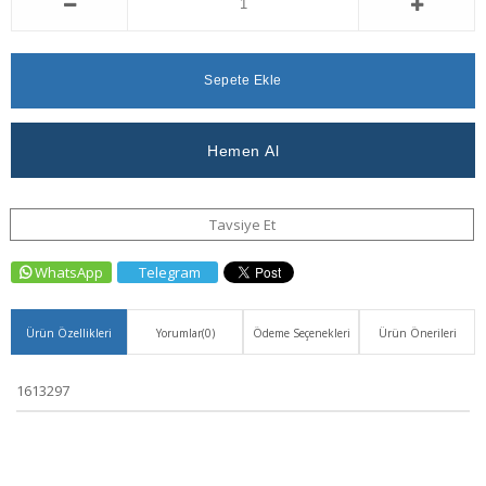
Düşünce
Bedava
Ekle
Haber
Ver
Tavsiye Et
WhatsApp
Telegram
Ürün Özellikleri
Yorumlar
(0)
Ödeme Seçenekleri
Ürün Önerileri
1613297