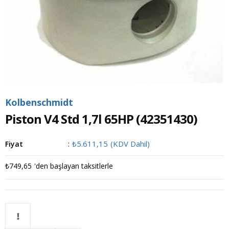
Kolbenschmidt
Piston V4 Std 1,7l 65HP
(42351430)
₺5.611,15
(KDV Dahil)
Fiyat
:
₺749,65
'den başlayan taksitlerle