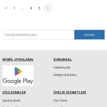
<
1
...
4
5
6
Gönder
MOBİL UYGULAMA
KURUMSAL
Hakkımızda
İletişim & Banka
SÖZLEŞMELER
ÜYELİK HİZMETLERİ
Sipariş İptali
Üye Girişi