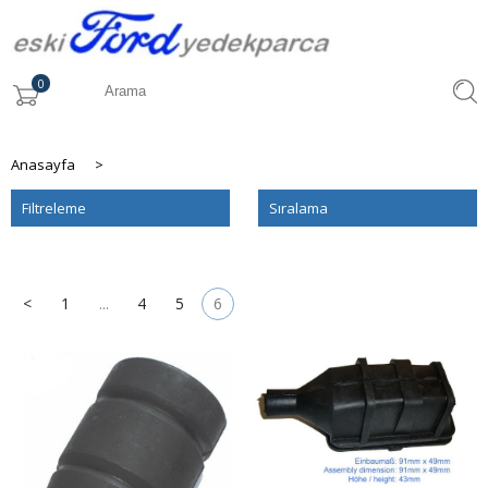
0
Anasayfa
>
Filtreleme
Sıralama
<
1
...
4
5
6