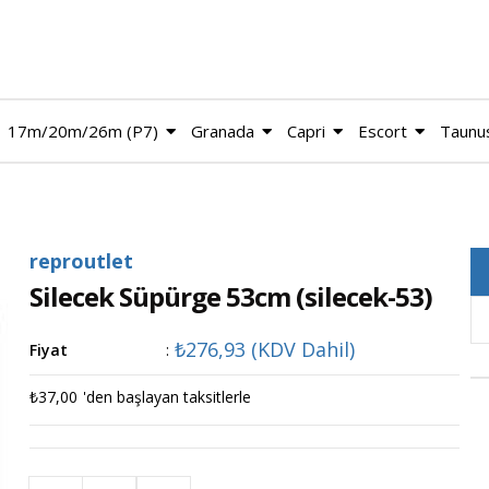
17m/20m/26m (P7)
Granada
Capri
Escort
Taunu
reproutlet
Silecek Süpürge 53cm
(silecek-53)
₺276,93
(KDV Dahil)
Fiyat
:
₺37,00
'den başlayan taksitlerle