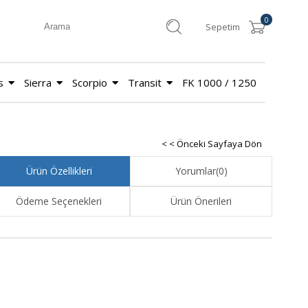
0
Sepetim
s
Sierra
Scorpio
Transit
FK 1000 / 1250
< < Önceki Sayfaya Dön
Ürün Özellikleri
Yorumlar
(0)
Ödeme Seçenekleri
Ürün Önerileri