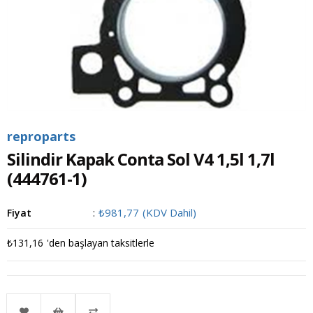
reproparts
Silindir Kapak Conta Sol V4 1,5l 1,7l
(444761-1)
₺981,77
(KDV Dahil)
Fiyat
:
₺131,16
'den başlayan taksitlerle