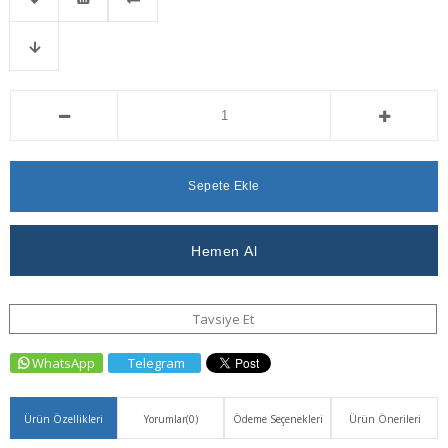
Favorilere
İstek
Karşılaştır
Fiyat
Ekle
Listeme
Düşünce
Ekle
Haber
Ver
Tavsiye Et
WhatsApp
Telegram
Ürün Özellikleri
Yorumlar
(0)
Ödeme Seçenekleri
Ürün Önerileri