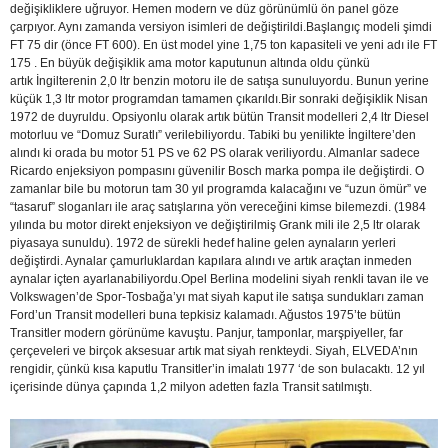
değişikliklere uğruyor. Hemen modern ve düz görünümlü ön panel göze
çarpıyor. Aynı zamanda versiyon isimleri de değiştirildi.
Başlangıç modeli şimdi
FT 75 dir (önce FT 600). En üst model yine 1,75 ton kapasiteli ve yeni adı ile FT
175 . En büyük değişiklik ama motor kaputunun altında oldu çünkü
artık İngilterenin 2,0 ltr benzin motoru ile de satışa sunuluyordu. Bunun yerine
küçük 1,3 ltr motor programdan tamamen çıkarıldı.
Bir sonraki değişiklik Nisan
1972 de duyruldu. Opsiyonlu olarak artık bütün Transit modelleri 2,4 ltr Diesel
motorluu ve “Domuz Suratlı” verilebiliyordu. Tabiki bu yenilikte İngiltere’den
alındı ki orada bu motor 51 PS ve 62 PS olarak veriliyordu. Almanlar sadece
Ricardo enjeksiyon pompasını güvenilir Bosch marka pompa ile değiştirdi. O
zamanlar bile bu motorun tam 30 yıl programda kalacağını ve “uzun ömür” ve
“tasaruf” sloganları ile araç satışlarına yön vereceğini kimse bilemezdi. (1984
yılında bu motor direkt enjeksiyon ve değiştirilmiş Grank mili ile 2,5 ltr olarak
piyasaya sunuldu). 1972 de sürekli hedef haline gelen aynaların yerleri
değiştirdi. Aynalar çamurluklardan kapılara alındı ve artık araçtan inmeden
aynalar içten ayarlanabiliyordu.
Opel Berlina modelini siyah renkli tavan ile ve
Volkswagen’de Spor-Tosbağa’yı mat siyah kaput ile satışa
sundukları zaman
Ford’un Transit modelleri buna tepkisiz kalamadı. Ağustos 1975’te bütün
Transitler modern görünüme kavuştu. Panjur, tamponlar, marşpiyeller, far
çerçeveleri ve birçok aksesuar artık mat siyah renkteydi. Siyah, ELVEDA’nın
rengidir, çünkü kısa kaputlu Transitler’in imalatı 1977 ‘de son bulacaktı. 12 yıl
içerisinde dünya çapında 1,2 milyon adetten fazla Transit satılmıştı.