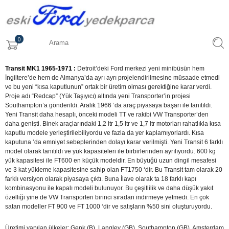
0
Transit MK1 1965-1971 :
Detroit’deki Ford merkezi yeni minibüsün hem
İngiltere’de hem de Almanya’da ayrı ayrı projelendirilmesine müsaade etmedi
ve bu yeni “kısa kaputlunun” ortak bir üretim olması gerektiğine karar verdi.
Proje adı “Redcap” (Yük Taşıyıcı) altında yeni Transporter’in projesi
Southampton’a gönderildi. Aralık 1966 ‘da araç piyasaya başarı ile tanıtıldı.
Yeni Transit daha hesaplı, önceki modeli TT ve rakibi VW Transporter’den
daha genişti. Binek araçlarındaki 1,2 ltr 1,5 ltr ve 1,7 ltr motorları rahatlıkla kısa
kaputlu modele yerleştirilebiliyordu ve fazla da yer kaplamıyorlardı. Kısa
kaputuna ‘da emniyet sebeplerinden dolayı karar verilmişti. Yeni Transit 6 farklı
model olarak tanıtıldı ve yük kapasiteleri ile birbirlerinden ayrılıyordu. 600 kg
yük kapasitesi ile FT600 en küçük modeldir. En büyüğü uzun dingil mesafesi
ve 3 kat yükleme kapasitesine sahip olan FT1750 ‘dir. Bu Transit tam olarak 20
farklı versiyon olarak piyasaya çıktı. Buna İlave olarak ta 18 farklı kapı
kombinasyonu ile kapalı modeli bulunuyor. Bu çeşitlilik ve daha düşük yakıt
özelliği yine de VW Transporteri birinci sıradan indirmeye yetmedi. En çok
satan modeller FT 900 ve FT 1000 ‘dir ve satışların %50 sini oluşturuyordu.
Üretimi yapılan ülkeler: Genk (B), Langley (GB), Southampton (GB), Amsterdam