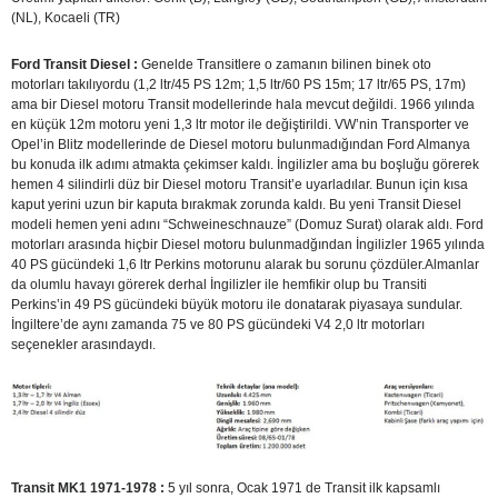
(NL), Kocaeli (TR)
Ford Transit Diesel :
Genelde Transitlere o zamanın bilinen binek oto
motorları takılıyordu (1,2 ltr/45 PS 12m; 1,5 ltr/60 PS 15m; 17 ltr/65 PS, 17m)
ama bir Diesel motoru Transit modellerinde hala mevcut değildi. 1966 yılında
en küçük 12m motoru yeni 1,3 ltr motor ile değiştirildi. VW’nin Transporter ve
Opel’in Blitz modellerinde de Diesel motoru bulunmadığından Ford Almanya
bu konuda ilk adımı atmakta çekimser kaldı. İngilizler ama bu boşluğu görerek
hemen 4 silindirli düz bir Diesel motoru Transit’e uyarladılar. Bunun için kısa
kaput yerini uzun bir kaputa bırakmak zorunda kaldı. Bu yeni Transit Diesel
modeli hemen yeni adını “Schweineschnauze” (Domuz Surat) olarak aldı. Ford
motorları arasında hiçbir Diesel motoru bulunmadğından İngilizler 1965 yılında
40 PS gücündeki 1,6 ltr Perkins motorunu alarak bu sorunu çözdüler.Almanlar
da olumlu havayı görerek derhal İngilizler ile hemfikir olup bu Transiti
Perkins’in 49 PS gücündeki büyük motoru ile donatarak piyasaya sundular.
İngiltere’de aynı zamanda 75 ve 80 PS gücündeki V4 2,0 ltr motorları
seçenekler arasındaydı.
Transit MK1 1971-1978 :
5 yıl sonra, Ocak 1971 de Transit ilk kapsamlı