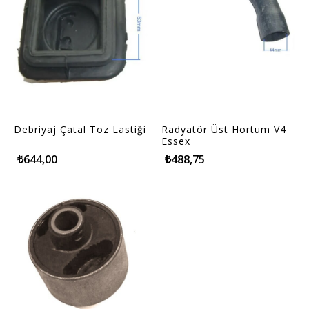
Debriyaj Çatal Toz Lastiği
Radyatör Üst Hortum V4
Essex
₺644,00
₺488,75