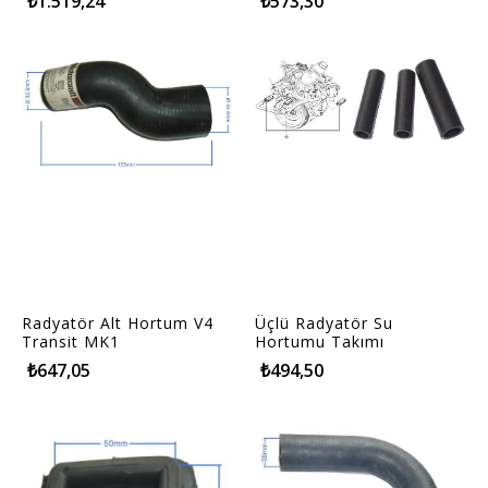
₺1.519,24
₺573,30
Radyatör Alt Hortum V4
Üçlü Radyatör Su
Transit MK1
Hortumu Takımı
₺647,05
₺494,50