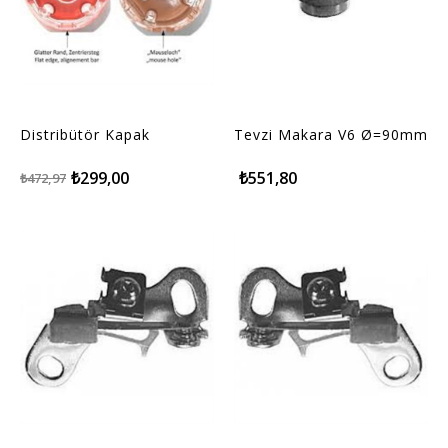
Distribütör Kapak
Tevzi Makara V6 Ø=90mm
₺299,00
₺551,80
₺472,97