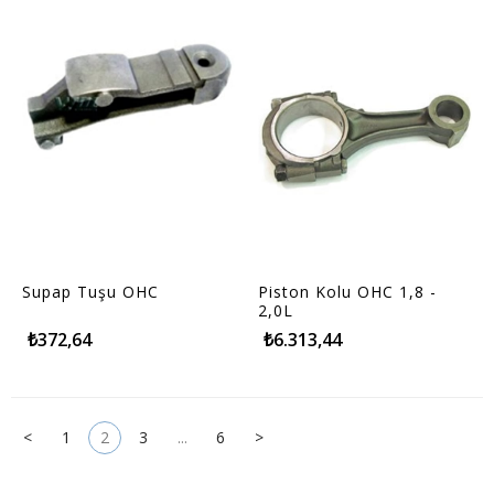
Supap Tuşu OHC
Piston Kolu OHC 1,8 -
2,0L
₺372,64
₺6.313,44
<
1
2
3
...
6
>