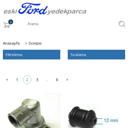
0
Anasayfa
>
Scorpio
Filtreleme
Sıralama
<
1
2
3
...
6
>