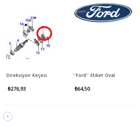
Direksiyon Keçesi
''Ford'' Etiket Oval
₺276,93
₺64,50
1